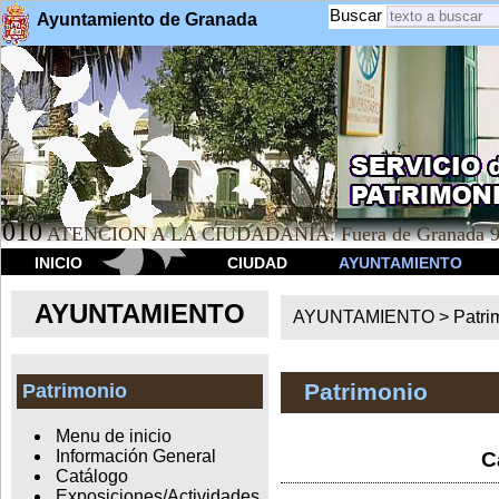
Buscar
Ayuntamiento de Granada
010
ATENCION A LA CIUDADANÍA. Fuera de Granada 9
INICIO
CIUDAD
AYUNTAMIENTO
AYUNTAMIENTO
AYUNTAMIENTO >
Patri
Patrimonio
Patrimonio
Menu de inicio
Información General
C
Catálogo
Exposiciones/Actividades