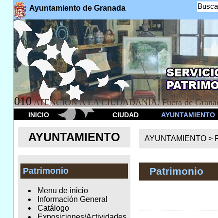
Busca
Ayuntamiento de Granada
010
ATENCION A LA CIUDADANÍA. Fuera de Granad
INICIO
CIUDAD
AYUNTAMIENTO
AYUNTAMIENTO
AYUNTAMIENTO >
Patrimonio
Patrimonio
Menu de inicio
Información General
Catálogo
Exposiciones/Actividades