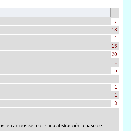
7
18
1
16
20
1
5
1
1
1
3
cos, en ambos se repite una abstracción a base de