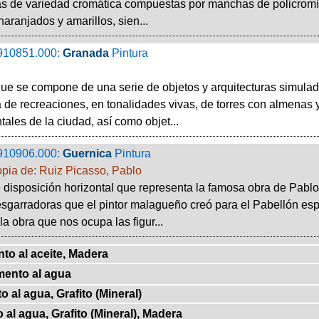
s de variedad cromática compuestas por manchas de policromía,
naranjados y amarillos, sien...
910851.000:
Granada
Pintura
ue se compone de una serie de objetos y arquitecturas simula
 de recreaciones, en tonalidades vivas, de torres con almenas 
les de la ciudad, así como objet...
910906.000:
Guernica
Pintura
pia de: Ruiz Picasso, Pablo
 disposición horizontal que representa la famosa obra de Pabl
esgarradoras que el pintor malagueño creó para el Pabellón esp
la obra que nos ocupa las figur...
to al aceite, Madera
mento al agua
 al agua, Grafito (Mineral)
 al agua, Grafito (Mineral), Madera