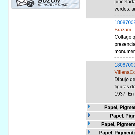
pincelada
verdes, a
1808700
Brazam
Collage q
presencia
monumenta
1808700
VillenaCo
Dibujo de
figuras d
1937. En 
Papel, Pigmen
Papel, Pig
Papel, Pigmento
Papel, Pigmento