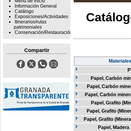
Menu de inicio
Información General
Catálogo
Catálogo
Exposiciones/Actividades
Itinerarios/rutas
patrimoniales
Conservación/Restauración
Compartir
Materiale
P
Papel, Carbón min
Papel, Carbón mine
Papel, Carbón minera
Papel, Grafito (Min
Papel, Grafito (Mine
Papel, Grafito (Miner
Papel, Madera