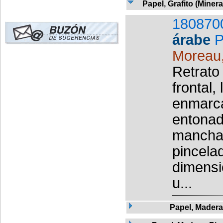
Papel, Grafito (Miner
180870
árabe
P
Moreau
Retrato
frontal,
enmarca
entonad
manchad
pincelad
dimensio
u...
Papel, Madera