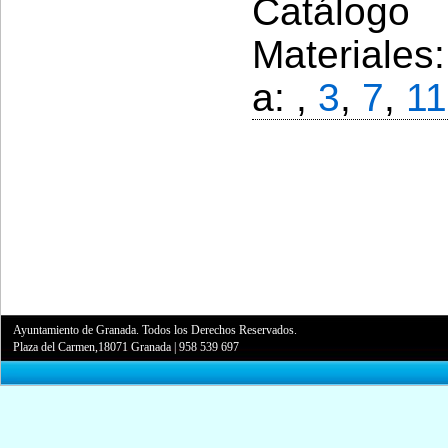
Catálogo 
Materiales
a: ,
3
,
7
,
11
Ayuntamiento de Granada. Todos los Derechos Reservados.
Plaza del Carmen,18071 Granada
|
958 539 697