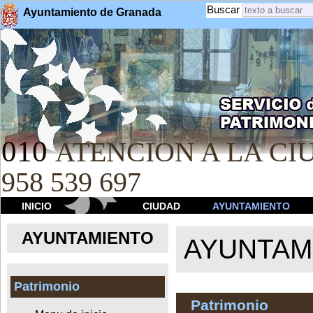
Buscar
Ayuntamiento de Granada
010
ATENCION A LA CIU
958 539 697
INICIO
CIUDAD
AYUNTAMIENTO
AYUNTAMIENTO
AYUNTAM
Patrimonio
Patrimonio