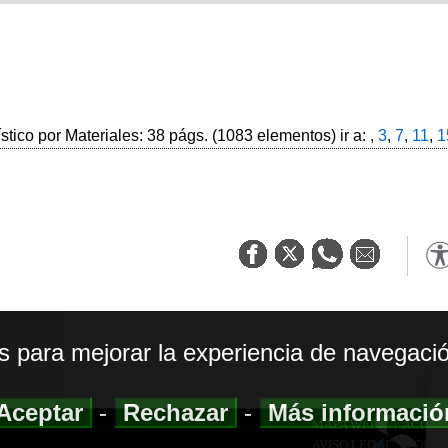
ístico por Materiales: 38 págs. (1083 elementos) ir a: ,
3
,
7
,
11
,
1
os para mejorar la experiencia de navegació
Aceptar
-
Rechazar
-
Más informaci
MAPA WEB
|
ACCESI
AVISO LEGAL
|
POLIT