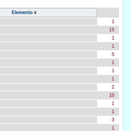
Elemento
1
15
1
1
5
1
1
1
2
10
1
1
3
1