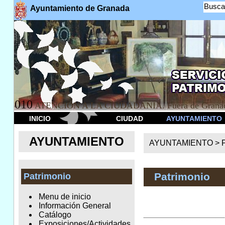
Busca
Ayuntamiento de Granada
010
ATENCION A LA CIUDADANÍA. Fuera de Granad
INICIO
CIUDAD
AYUNTAMIENTO
AYUNTAMIENTO
AYUNTAMIENTO >
Patrimonio
Patrimonio
Menu de inicio
Información General
Catálogo
Exposiciones/Actividades