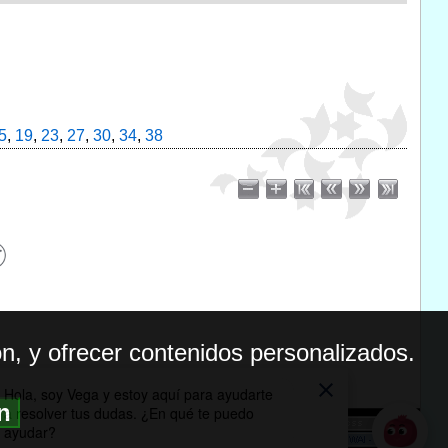
5
,
19
,
23
,
27
,
30
,
34
,
38
n, y ofrecer contenidos personalizados.
ón
BILIDAD
ICA DE PRIVACIDAD