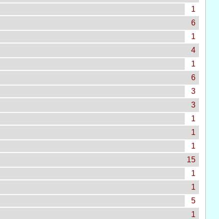
1
6
1
4
1
6
3
3
1
1
1
15
1
1
5
1