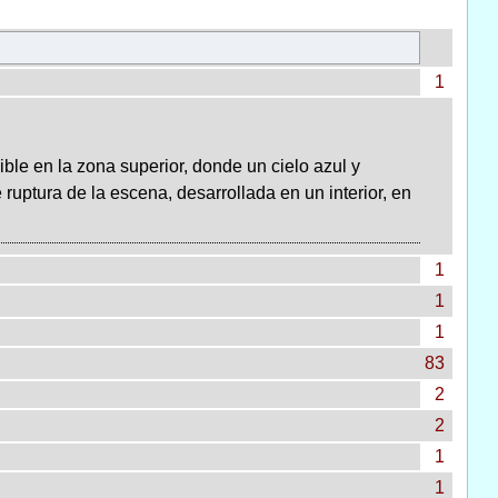
1
ble en la zona superior, donde un cielo azul y
 ruptura de la escena, desarrollada en un interior, en
1
1
1
83
2
2
1
1