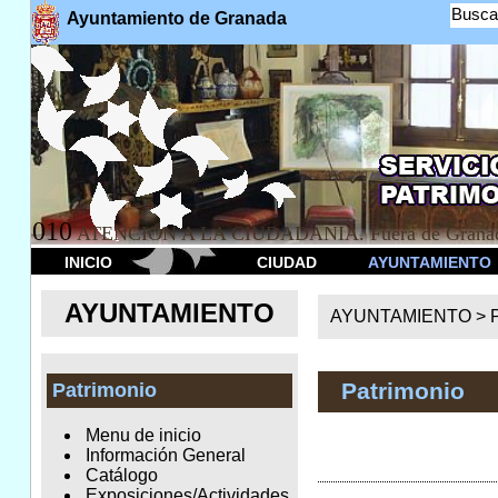
Busca
Ayuntamiento de Granada
010
ATENCION A LA CIUDADANÍA. Fuera de Granad
INICIO
CIUDAD
AYUNTAMIENTO
AYUNTAMIENTO
AYUNTAMIENTO >
Patrimonio
Patrimonio
Menu de inicio
Información General
Catálogo
Exposiciones/Actividades