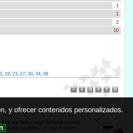
1
1
2
10
5
,
19
,
23
,
27
,
30
,
34
,
38
n, y ofrecer contenidos personalizados.
ón
BILIDAD