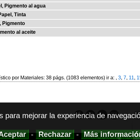
l, Pigmento al agua
apel, Tinta
, Pigmento
mento al aceite
ístico por Materiales: 38 págs. (1083 elementos) ir a: ,
3
,
7
,
11
,
1
os para mejorar la experiencia de navegació
Aceptar
-
Rechazar
-
Más informaci
MAPA WEB
|
ACCESI