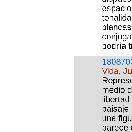
espacio
tonalida
blancas
conjuga
podría tr
180870
Vida, J
Represe
medio d
libertad
paisaje
una fig
parece 