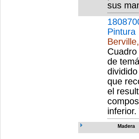
sus man
180870
Pintura
Berville
Cuadro d
de temá
dividid
que rec
el resu
composi
inferior
Madera