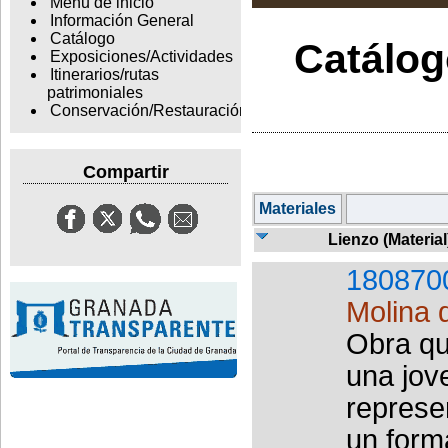
Menu de inicio
Información General
Catálogo
Catálogo
Exposiciones/Actividades
Itinerarios/rutas
patrimoniales
Conservación/Restauración
Compartir
Materiales
Lienzo (Material
180870
Molina 
Obra qu
una jov
represe
un form