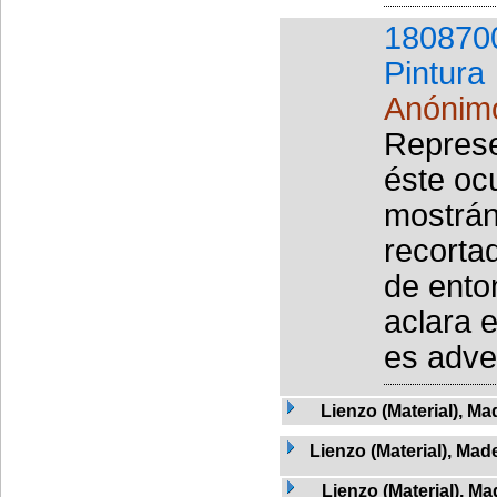
180870
Pintura
Anónim
Represe
éste oc
mostrán
recorta
de ento
aclara 
es adve
Lienzo (Material), Ma
Lienzo (Material), Mad
Lienzo (Material), M