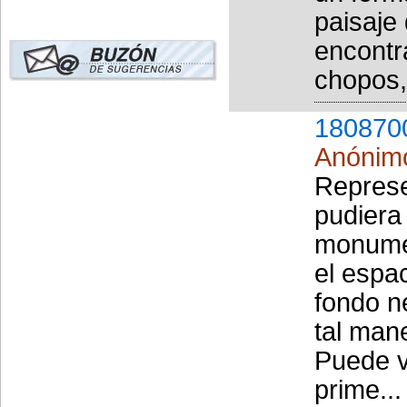
paisaje
encontr
chopos, 
180870
Anónim
Represe
pudiera
monumen
el espac
fondo n
tal man
Puede v
prime...