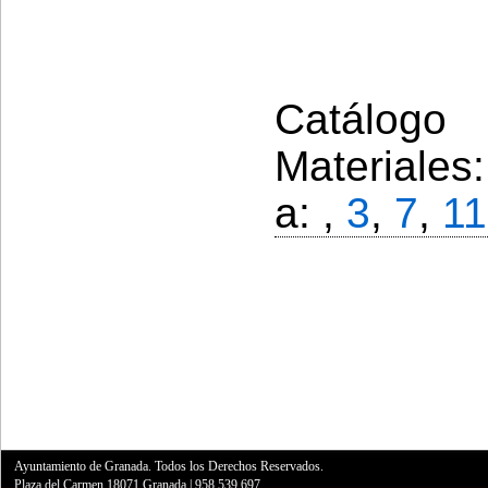
Catálogo 
Materiales
a: ,
3
,
7
,
11
Ayuntamiento de Granada. Todos los Derechos Reservados.
Plaza del Carmen,18071 Granada
|
958 539 697