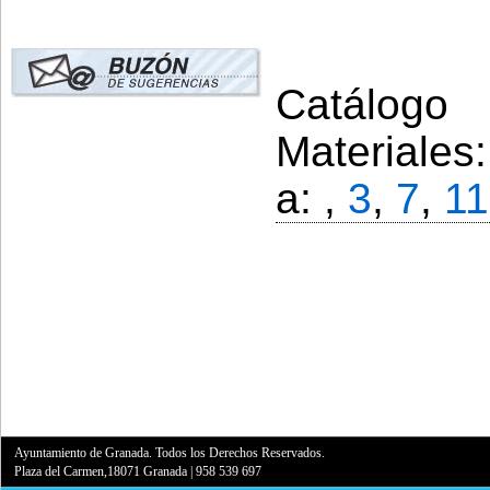
Catálogo 
Materiales
a: ,
3
,
7
,
11
Ayuntamiento de Granada. Todos los Derechos Reservados.
Plaza del Carmen,18071 Granada
|
958 539 697