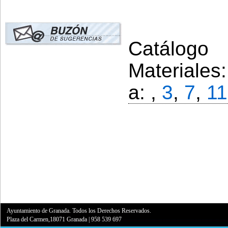
Catálogo 
Materiales
a: ,
3
,
7
,
11
Ayuntamiento de Granada. Todos los Derechos Reservados.
Plaza del Carmen,18071 Granada
|
958 539 697