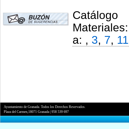
Catálogo 
Materiales
a: ,
3
,
7
,
11
Ayuntamiento de Granada. Todos los Derechos Reservados.
Plaza del Carmen,18071 Granada
|
958 539 697