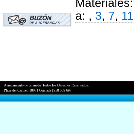
Materiales
a: ,
3
,
7
,
11
Ayuntamiento de Granada. Todos los Derechos Reservados.
Plaza del Carmen,18071 Granada
|
958 539 697