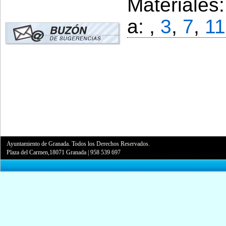
Materiales
a: ,
3
,
7
,
11
Ayuntamiento de Granada. Todos los Derechos Reservados.
Plaza del Carmen,18071 Granada
|
958 539 697