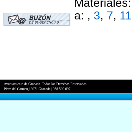
Materiales
a: ,
3
,
7
,
11
Ayuntamiento de Granada. Todos los Derechos Reservados.
Plaza del Carmen,18071 Granada
|
958 539 697