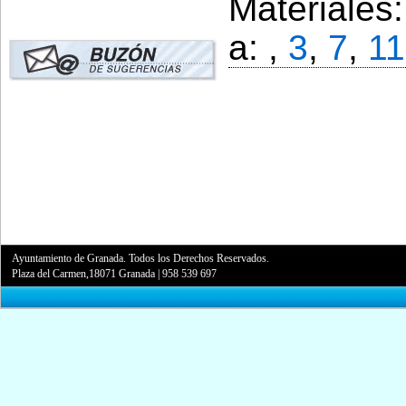
Materiales
a: ,
3
,
7
,
11
Ayuntamiento de Granada. Todos los Derechos Reservados.
Plaza del Carmen,18071 Granada
|
958 539 697