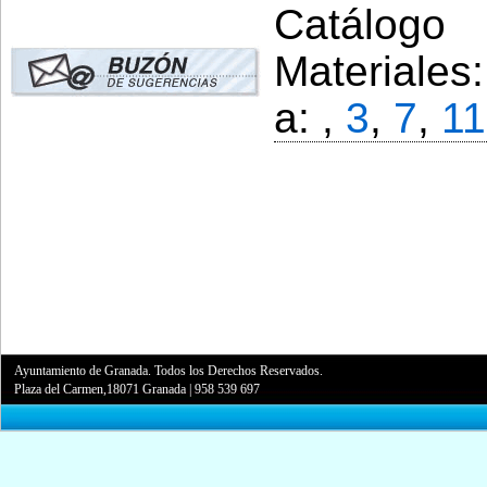
Catálogo 
Materiales
a: ,
3
,
7
,
11
Ayuntamiento de Granada. Todos los Derechos Reservados.
Plaza del Carmen,18071 Granada
|
958 539 697