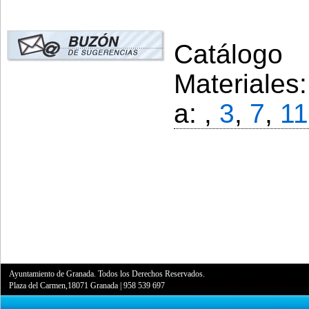
Catálogo 
Materiales
a: ,
3
,
7
,
11
Ayuntamiento de Granada. Todos los Derechos Reservados.
Plaza del Carmen,18071 Granada
|
958 539 697