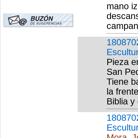
mano iz
descans
campanil
180870
Escultu
Pieza en
San Ped
Tiene b
la fren
Biblia y
180870
Escultu
Mora, J