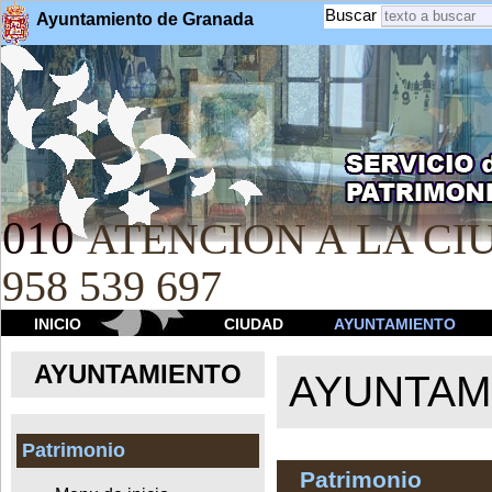
Buscar
Ayuntamiento de Granada
010
ATENCION A LA CIU
958 539 697
INICIO
CIUDAD
AYUNTAMIENTO
AYUNTAMIENTO
AYUNTAM
Patrimonio
Patrimonio