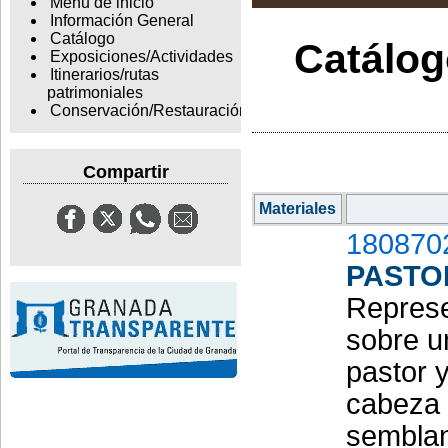
Menu de inicio
Información General
Catálogo
Catálogo
Exposiciones/Actividades
Itinerarios/rutas
patrimoniales
Conservación/Restauración
Compartir
Materiales
180870
PASTO
Represe
sobre u
pastor y
cabeza p
semblant