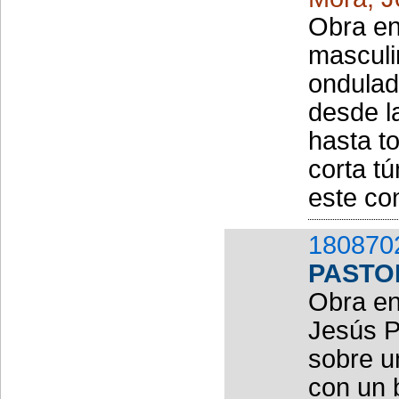
Obra en
masculi
ondulad
desde la
hasta to
corta t
este co
180870
PASTO
Obra en
Jesús P
sobre u
con un 