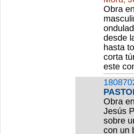
Obra en
masculi
ondulad
desde la
hasta to
corta t
este co
180870
PASTO
Obra en
Jesús P
sobre u
con un 