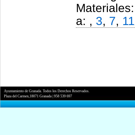
Materiales
a: ,
3
,
7
,
11
Ayuntamiento de Granada. Todos los Derechos Reservados.
Plaza del Carmen,18071 Granada
|
958 539 697