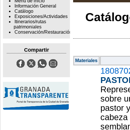
Menu de inicio
Información General
Catálogo
Catálogo
Exposiciones/Actividades
Itinerarios/rutas
patrimoniales
Conservación/Restauración
Compartir
Materiales
180870
PASTO
Represe
sobre u
pastor y
cabeza p
semblant