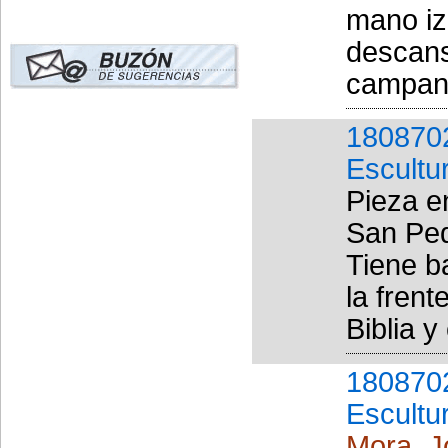
mano iz
descans
campanil
180870
Escultu
Pieza en
San Ped
Tiene b
la fren
Biblia y
180870
Escultu
Mora, J