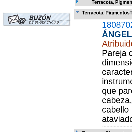
Terracota, Pigme
Terracota, Pigmentos
180870
ÁNGEL
Atribui
Pareja 
dimensi
caracter
instrume
que par
cabeza,
cabello
ataviad