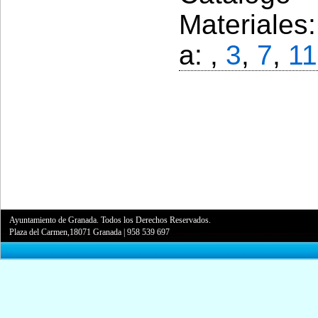
Materiales
a: ,
3
,
7
,
11
Ayuntamiento de Granada. Todos los Derechos Reservados.
Plaza del Carmen,18071 Granada
|
958 539 697