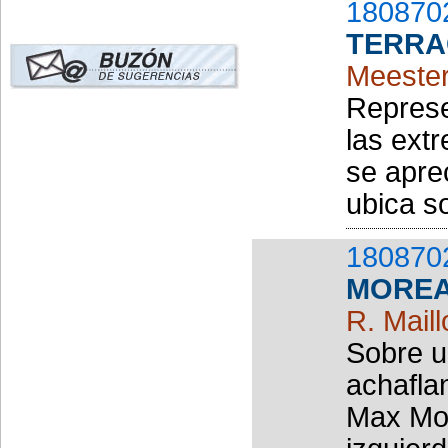
180870
TERRA
Meeste
Represe
las ext
se apre
ubica s
180870
MORE
R. Maill
Sobre u
achafla
Max Mor