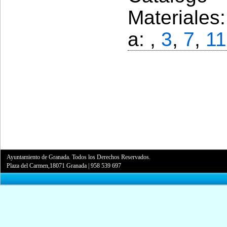
Materiales
a: ,
3
,
7
,
11
Ayuntamiento de Granada. Todos los Derechos Reservados.
Plaza del Carmen,18071 Granada
|
958 539 697