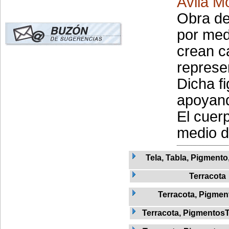
Ávila Mo
Obra de
por med
crean c
represe
Dicha f
apoyand
El cuerp
medio d.
Tela, Tabla, Pigmento
Terracota
Terracota, Pigmen
Terracota, Pigmentos