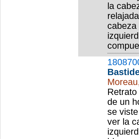
la cabe
relajad
cabeza 
izquierd
compuest
180870
Bastid
Moreau
Retrato
de un h
se vist
ver la c
izquierd