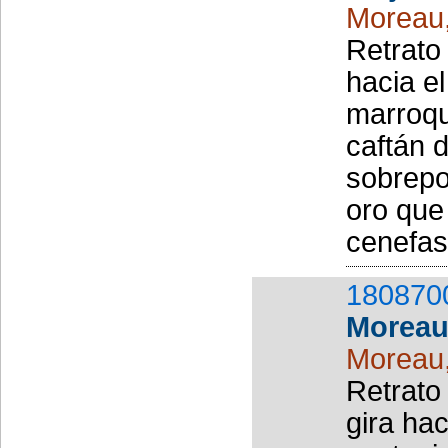
Moreau
Retrato 
hacia el
marroquí
caftán d
sobrepo
oro que
cenefas 
180870
Morea
Moreau
Retrato 
gira ha