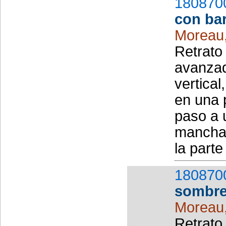
180870
con ba
Moreau
Retrato
avanzad
vertical
en una p
paso a 
manchas
la parte
180870
sombre
Moreau
Retrato