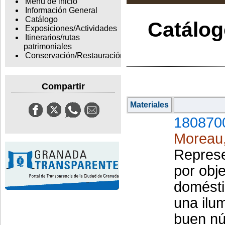
Menu de inicio
Información General
Catálogo
Catálogo
Exposiciones/Actividades
Itinerarios/rutas
patrimoniales
Conservación/Restauración
Compartir
Materiales
180870
Moreau
Represe
por obje
domésti
una ilu
buen nú