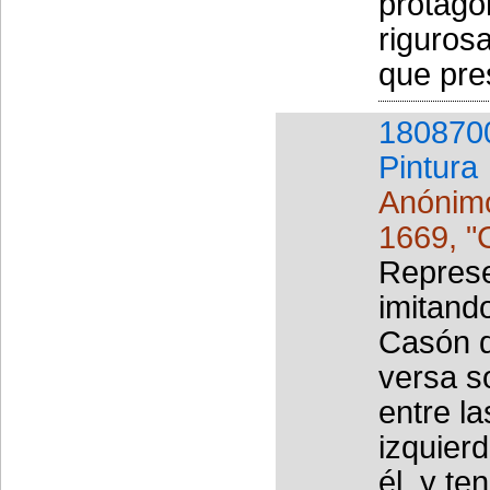
protago
riguros
que pre
180870
Pintura
Anónimo
1669, "
Represe
imitand
Casón d
versa s
entre la
izquierd
él, y te