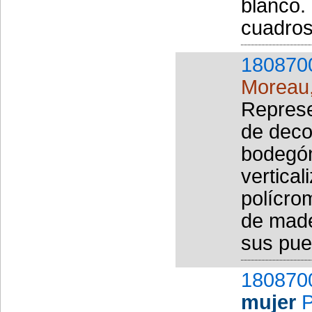
blanco.
cuadros
180870
Moreau
Represe
de deco
bodegón
vertica
polícro
de made
sus puer
180870
mujer
P