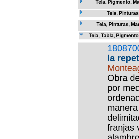
Tela, Pigmento, M
Tela, Pinturas
Tela, Pinturas, Ma
Tela, Tabla, Pigmento
180870
la repe
Monteag
Obra de
por med
ordenad
manera 
delimita
franjas
alambre