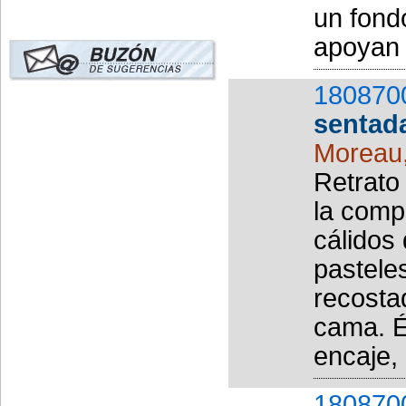
un fondo
apoyan l
180870
sentad
Moreau
Retrato
la compo
cálidos
pastele
recosta
cama. É
encaje, 
180870