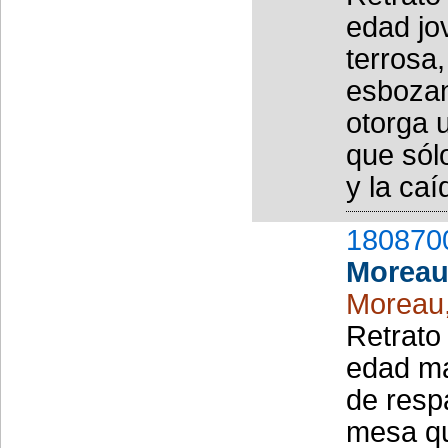
edad jo
terrosa,
esbozan
otorga u
que sól
y la caíd
180870
Moreau
Moreau
Retrato
edad ma
de resp
mesa qu