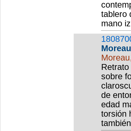
contempl
tablero
mano izq
180870
Morea
Moreau
Retrato
sobre f
claroscu
de ento
edad ma
torsión
también 