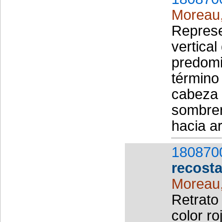
Moreau
Represe
vertical
predomi
término 
cabeza 
sombrer
hacia ar
180870
recost
Moreau
Retrato
color ro