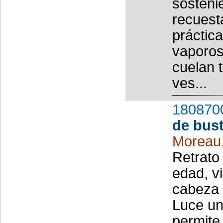
sosteni
recuest
práctic
vaporos
cuelan 
ves...
180870
de bus
Moreau
Retrato
edad, vi
cabeza 
Luce un
permite