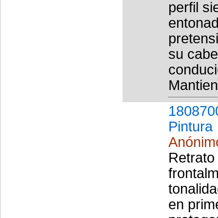
perfil s
entonad
pretensi
su cabe
conduci
Mantien
180870
Pintura
Anónim
Retrato
frontal
tonalid
en prim