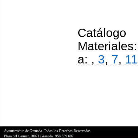
Catálogo 
Materiales
a: ,
3
,
7
,
11
Ayuntamiento de Granada. Todos los Derechos Reservados.
Plaza del Carmen,18071 Granada
|
958 539 697