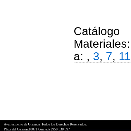
Catálogo 
Materiales
a: ,
3
,
7
,
11
Ayuntamiento de Granada. Todos los Derechos Reservados.
Plaza del Carmen,18071 Granada
|
958 539 697