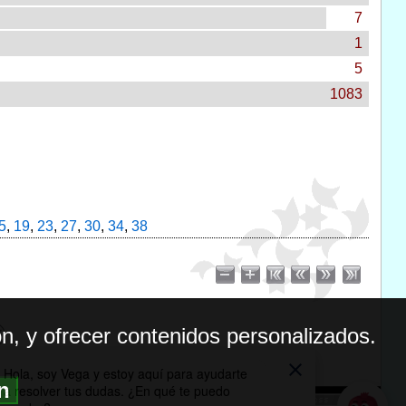
7
1
5
1083
5
,
19
,
23
,
27
,
30
,
34
,
38
n, y ofrecer contenidos personalizados.
ón
BILIDAD