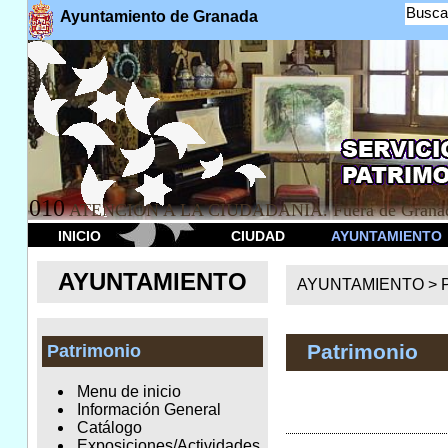
Busca
Ayuntamiento de Granada
010
ATENCION A LA CIUDADANÍA. Fuera de Granad
INICIO
CIUDAD
AYUNTAMIENTO
AYUNTAMIENTO
AYUNTAMIENTO >
Patrimonio
Patrimonio
Menu de inicio
Información General
Catálogo
Exposiciones/Actividades