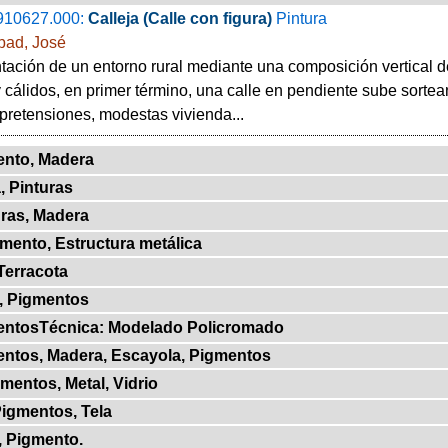
910627.000:
Calleja (Calle con figura)
Pintura
ad, José
ación de un entorno rural mediante una composición vertical d
y cálidos, en primer término, una calle en pendiente sube sort
 pretensiones, modestas vivienda...
ento, Madera
, Pinturas
uras, Madera
gmento, Estructura metálica
Terracota
, Pigmentos
mentosTécnica: Modelado Policromado
entos, Madera, Escayola, Pigmentos
gmentos, Metal, Vidrio
Pigmentos, Tela
, Pigmento.