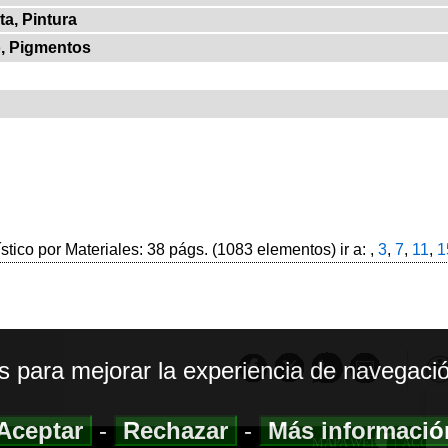
ta, Pintura
o, Pigmentos
ístico por Materiales: 38 págs. (1083 elementos) ir a: ,
3
,
7
,
11
,
1
os para mejorar la experiencia de navegació
Aceptar
-
Rechazar
-
Más informaci
MAPA WEB
|
ACCESI