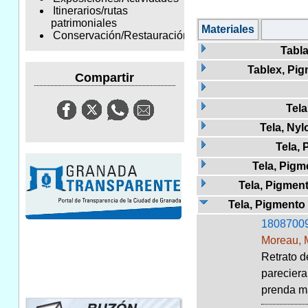
Itinerarios/rutas
patrimoniales
Materiales
Conservación/Restauración
Tabla
Tablex, Pi
Compartir
Tela
Tela, Nyl
Tela,
Tela, Pigm
Tela, Pigment
Tela, Pigmento 
1808700
Moreau, 
Retrato d
pareciera
prenda má