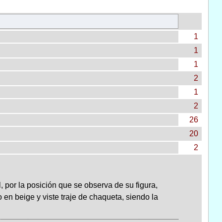
1
1
1
2
1
2
26
20
2
 por la posición que se observa de su figura,
 en beige y viste traje de chaqueta, siendo la