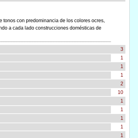
e tonos con predominancia de los colores ocres,
eando a cada lado construcciones domésticas de
3
1
1
1
2
10
1
1
1
1
1