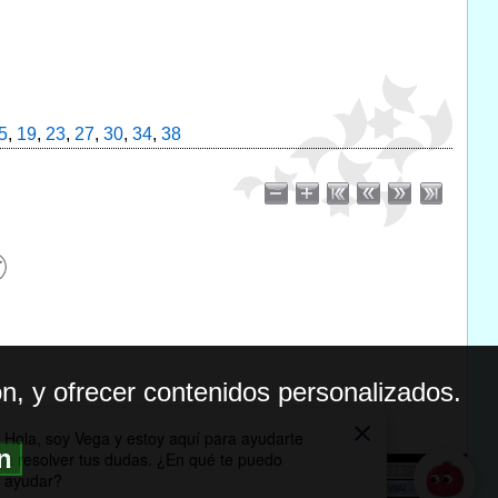
5
,
19
,
23
,
27
,
30
,
34
,
38
n, y ofrecer contenidos personalizados.
ón
BILIDAD
ICA DE PRIVACIDAD