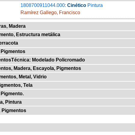
1808700911044.000:
Cinético
Pintura
Ramírez Gallego, Francisco
uras, Madera
gmento, Estructura metálica
erracota
, Pigmentos
entosTécnica: Modelado Policromado
entos, Madera, Escayola, Pigmentos
mentos, Metal, Vidrio
igmentos, Tela
, Pigmento.
a, Pintura
o, Pigmentos