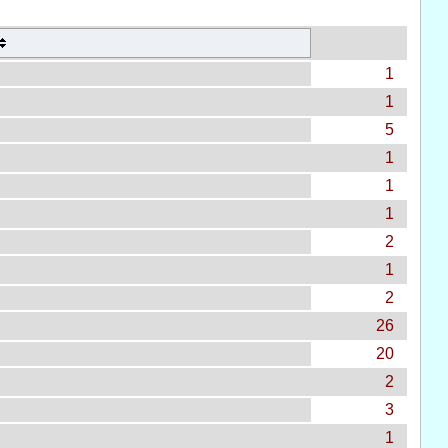
1
1
5
1
1
1
2
1
2
26
20
2
3
1