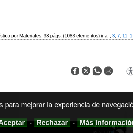
ístico por Materiales: 38 págs. (1083 elementos) ir a: ,
3
,
7
,
11
,
1
os para mejorar la experiencia de navegació
Aceptar
-
Rechazar
-
Más informaci
MAPA WEB
|
ACCESI
AVISO LEGAL
|
POLIT