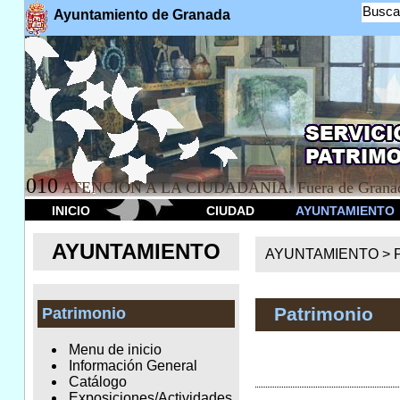
Busca
Ayuntamiento de Granada
010
ATENCION A LA CIUDADANÍA. Fuera de Granad
INICIO
CIUDAD
AYUNTAMIENTO
AYUNTAMIENTO
AYUNTAMIENTO >
Patrimonio
Patrimonio
Menu de inicio
Información General
Catálogo
Exposiciones/Actividades