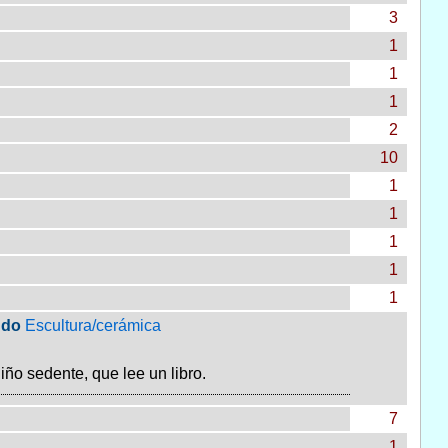
3
1
1
1
2
10
1
1
1
1
1
ndo
Escultura/cerámica
ño sedente, que lee un libro.
7
1