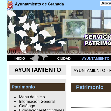
Busca
Ayuntamiento de Granada
010
ATENCION A LA CIUDADANÍA. Fuera de Granad
INICIO
CIUDAD
AYUNTAMIENTO
AYUNTAMIENTO
AYUNTAMIENTO >
Patrimonio
Patrimonio
Menu de inicio
Información General
Catálogo
Exposiciones/Actividades