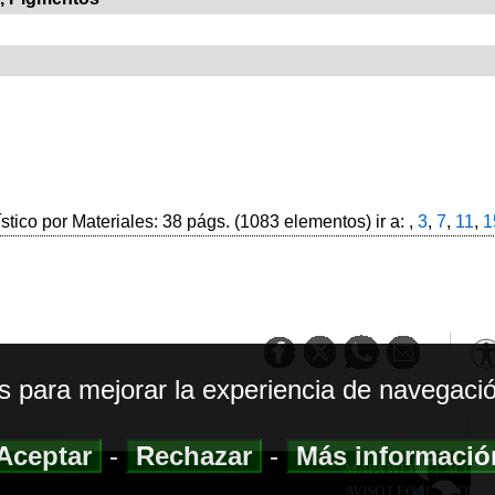
ístico por Materiales: 38 págs. (1083 elementos) ir a: ,
3
,
7
,
11
,
1
os para mejorar la experiencia de navegació
Aceptar
-
Rechazar
-
Más informaci
MAPA WEB
|
ACCESI
AVISO LEGAL
|
POLIT