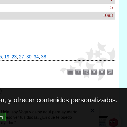
5
1083
5
,
19
,
23
,
27
,
30
,
34
,
38
n, y ofrecer contenidos personalizados.
ón
BILIDAD
ICA DE PRIVACIDAD