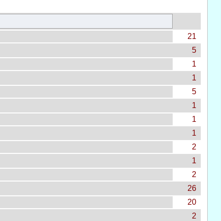
21
5
1
1
5
1
1
1
2
1
2
26
20
2