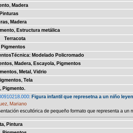
ento, Madera
 Pinturas
uras, Madera
gmento, Estructura metálica
Terracota
, Pigmentos
mentosTécnica: Modelado Policromado
entos, Madera, Escayola, Pigmentos
mentos, Metal, Vidrio
Pigmentos, Tela
, Pigmento.
00910218.000:
Figura infantil que represetna a un niño leye
uez, Mariano
entación escultórica de pequeño formato que representa a un ni
ta, Pintura
o, Pigmentos