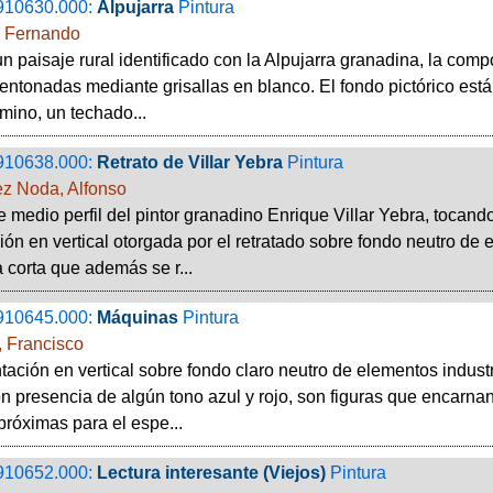
910630.000:
Alpujarra
Pintura
 Fernando
un paisaje rural identificado con la Alpujarra granadina, la com
 entonadas mediante grisallas en blanco. El fondo pictórico está
rmino, un techado...
910638.000:
Retrato de Villar Yebra
Pintura
z Noda, Alfonso
e medio perfil del pintor granadino Enrique Villar Yebra, tocan
ón en vertical otorgada por el retratado sobre fondo neutro de 
corta que además se r...
910645.000:
Máquinas
Pintura
, Francisco
ación en vertical sobre fondo claro neutro de elementos indust
n presencia de algún tono azul y rojo, son figuras que encarnan
róximas para el espe...
910652.000:
Lectura interesante (Viejos)
Pintura