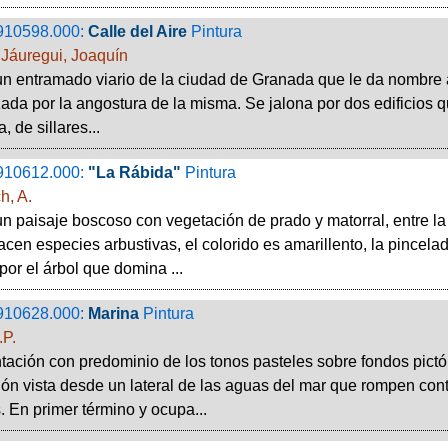
910598.000:
Calle del Aire
Pintura
Jáuregui, Joaquín
un entramado viario de la ciudad de Granada que le da nombre a 
zada por la angostura de la misma. Se jalona por dos edificios qu
, de sillares...
910612.000:
"La Rábida"
Pintura
, A.
un paisaje boscoso con vegetación de prado y matorral, entre l
acen especies arbustivas, el colorido es amarillento, la pincela
por el árbol que domina ...
910628.000:
Marina
Pintura
.P.
ación con predominio de los tonos pasteles sobre fondos pictó
ción vista desde un lateral de las aguas del mar que rompen cont
 En primer término y ocupa...