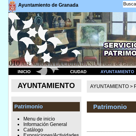
Busca
Ayuntamiento de Granada
010
ATENCION A LA CIUDADANÍA. Fuera de Granad
INICIO
CIUDAD
AYUNTAMIENTO
AYUNTAMIENTO
AYUNTAMIENTO >
Patrimonio
Patrimonio
Menu de inicio
Información General
Catálogo
Exposiciones/Actividades