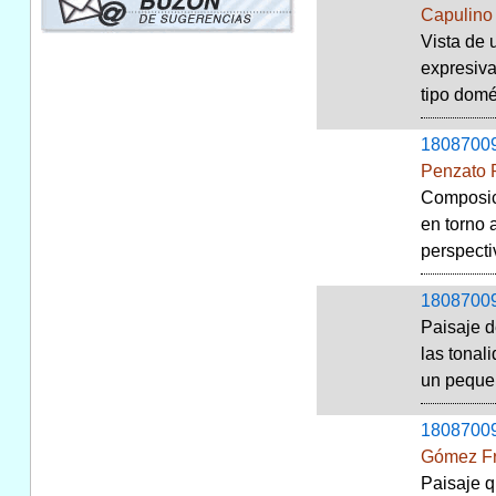
Capulino 
Vista de 
expresiva
tipo domé
1808700
Penzato P
Composici
en torno 
perspectiv
1808700
Paisaje d
las tonal
un pequeñ
1808700
Gómez Fr
Paisaje q