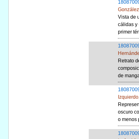
1808700
González
Vista de 
cálidas y
primer té
1808700
Hernánde
Retrato d
composici
de manga 
1808700
Izquierdo
Represent
oscuro co
o menos p
1808700