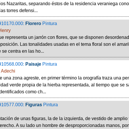
ios Nazaritas, separando éstos de la residencia veraniega conoc
as torres defensi...
910170.000:
Florero
Pintura
Henry
ue representa un jarrón con flores, que se disponen desordena
posición. Las tonalidades usadas en el tema floral son el amarill
 se centra en las ho...
910568.000:
Paisaje
Pintura
, Adechi
e una zona agreste, en primer término la orografía traza una pe
idad verde propia de la hierba representada, al tiempo que se s
dentificados como ch...
910577.000:
Figuras
Pintura
ación de unas figuras, la de la izquierda, de vestido de amplio 
recho. A su lado un hombre de desproporcionadas manos, porta 