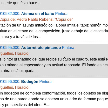
e suerte que ésta hace...
910582.000:
Atenea en el baño
Pintura
opia de: Pedro Pablo Rubens, "Copia de"
ación de un asunto mitológico, la obra imita el tapiz homónim
sitúa en el centro de la composición, justo debajo de la casca
tara y a través de los...
910595.000:
Autorretrato pintando
Pintura
rgüelles, Horacio
el pintor granadino del que recibe su título el cuadro, éste está
o su mirada al espectador y en actitud reposada. El fondo es neu
la obra está ocupada ...
910596.000:
Bodegón
Pintura
rgüelles, Horacio
un bodegón de compleja conformación, todos los objetos se di
oso de una pared donde se observa un cuadro de formato pequeño
 y perspectivas del óleo. E...