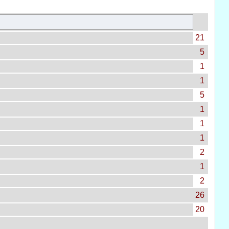
21
5
1
1
5
1
1
1
2
1
2
26
20