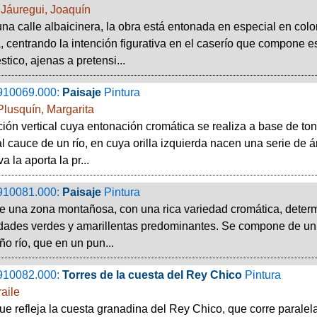
Jáuregui, Joaquín
una calle albaicinera, la obra está entonada en especial en colo
, centrando la intención figurativa en el caserío que compone es
stico, ajenas a pretensi...
910069.000:
Paisaje
Pintura
lusquín, Margarita
ón vertical cuya entonación cromática se realiza a base de ton
al cauce de un río, en cuya orilla izquierda nacen una serie de 
a la aporta la pr...
910081.000:
Paisaje
Pintura
e una zona montañosa, con una rica variedad cromática, determi
idades verdes y amarillentas predominantes. Se compone de un v
o río, que en un pun...
910082.000:
Torres de la cuesta del Rey Chico
Pintura
aile
ue refleja la cuesta granadina del Rey Chico, que corre paralel