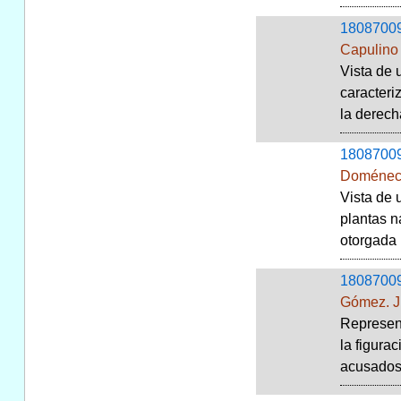
1808700
Capulino 
Vista de 
caracteri
la derecha
1808700
Doménech
Vista de 
plantas n
otorgada 
1808700
Gómez. J
Represent
la figura
acusados.