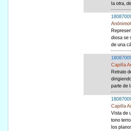
la otra, d
1808700
AnónimoC
Represent
diosa se 
de una cán
1808700
Capilla A
Retrato d
dirigiend
parte de 
1808700
Capilla A
Vista de 
tono terr
los planos