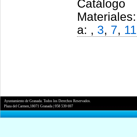
Catálogo 
Materiales
a: ,
3
,
7
,
11
Ayuntamiento de Granada. Todos los Derechos Reservados.
Plaza del Carmen,18071 Granada
|
958 539 697