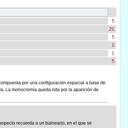
5
21
5
1
1
5
compuesta por una configuración espacial a base de
da. La monocromía queda rota por la aparición de
o aspecto recuerda a un balneario, en el que se