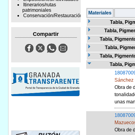
Itinerarios/rutas
patrimoniales
Materiales
Conservación/Restauración
Tabla, Pigm
Tabla, Pigmen
Compartir
Tabla, Pigmento
Tabla, Pigme
Tabla, Pigment
Tabla, Pig
1808700
Sánchez 
Obra de d
tonalidad
unas manc
1808700
Mazuecos
Obra de d