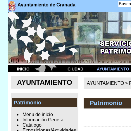
Busca
Ayuntamiento de Granada
010
ATENCION A LA CIUDADANÍA. Fuera de Granad
INICIO
CIUDAD
AYUNTAMIENTO
AYUNTAMIENTO
AYUNTAMIENTO >
Patrimonio
Patrimonio
Menu de inicio
Información General
Catálogo
Exposiciones/Actividades