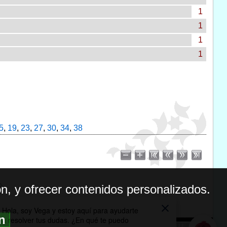
1
1
1
1
5
,
19
,
23
,
27
,
30
,
34
,
38
n, y ofrecer contenidos personalizados.
ón
BILIDAD