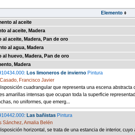
Elemento
ento al aceite
to al aceite, Madera
 al aceite, Madera, Pan de oro
nto al agua, Madera
o al huevo, Madera, Pan de oro
mento, Madera
910434.000:
Los limoneros de invierno
Pintura
Casado, Francisco Javier
isposición cuadrangular que representa una escena abstracta 
es amarillas intensas que ocupan toda la superficie representa
has, no uniformes, que emerg...
910442.000:
Las bañistas
Pintura
 Sánchez, Amalia Belén
isposición horizontal, se trata de una estancia de interior, cuy