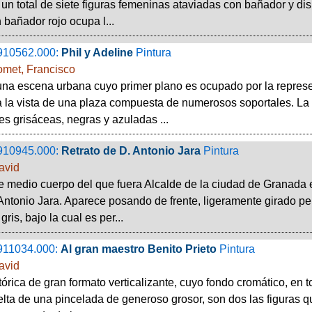
un total de siete figuras femeninas ataviadas con bañador y dis
n bañador rojo ocupa l...
910562.000:
Phil y Adeline
Pintura
omet, Francisco
una escena urbana cuyo primer plano es ocupado por la represe
a la vista de una plaza compuesta de numerosos soportales. L
es grisáceas, negras y azuladas ...
910945.000:
Retrato de D. Antonio Jara
Pintura
avid
e medio cuerpo del que fuera Alcalde de la ciudad de Granada 
Antonio Jara. Aparece posando de frente, ligeramente girado pero
ris, bajo la cual es per...
911034.000:
Al gran maestro Benito Prieto
Pintura
avid
tórica de gran formato verticalizante, cuyo fondo cromático, en t
uelta de una pincelada de generoso grosor, son dos las figuras qu