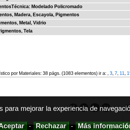
mentosTécnica: Modelado Policromado
entos, Madera, Escayola, Pigmentos
gmentos, Metal, Vidrio
Pigmentos, Tela
ístico por Materiales: 38 págs. (1083 elementos) ir a: ,
3
,
7
,
11
,
1
os para mejorar la experiencia de navegació
Aceptar
-
Rechazar
-
Más informaci
MAPA WEB
|
ACCESI