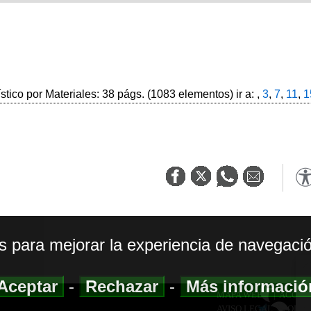
ístico por Materiales: 38 págs. (1083 elementos) ir a: ,
3
,
7
,
11
,
1
os para mejorar la experiencia de navegació
Aceptar
-
Rechazar
-
Más informaci
MAPA WEB
|
ACCESI
AVISO LEGAL
|
POLIT