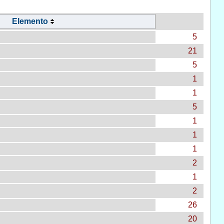
Elemento
5
21
5
1
1
5
1
1
1
2
1
2
26
20