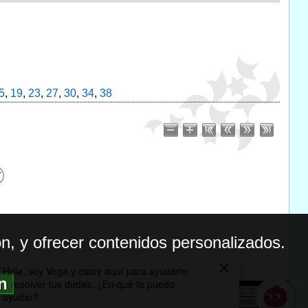
5
,
19
,
23
,
27
,
30
,
34
,
38
n, y ofrecer contenidos personalizados.
ón
BILIDAD
ICA DE PRIVACIDAD