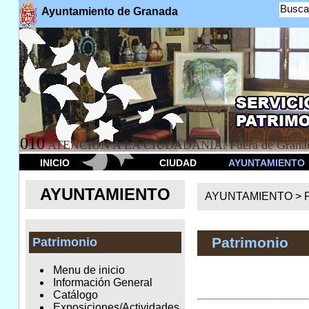
Busca
Ayuntamiento de Granada
010
ATENCION A LA CIUDADANÍA. Fuera de Granad
INICIO
CIUDAD
AYUNTAMIENTO
AYUNTAMIENTO
AYUNTAMIENTO >
Patrimonio
Patrimonio
Menu de inicio
Información General
Catálogo
Exposiciones/Actividades