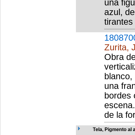
una fig
azul, d
tirantes
180870
Zurita,
Obra de
vertical
blanco,
una fran
bordes 
escena.
de la f
Tela, Pigmento al 