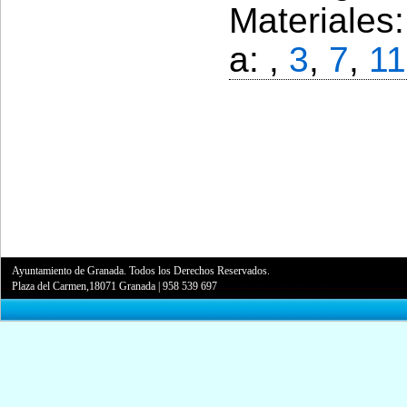
Materiales
a: ,
3
,
7
,
11
Ayuntamiento de Granada. Todos los Derechos Reservados.
Plaza del Carmen,18071 Granada
|
958 539 697