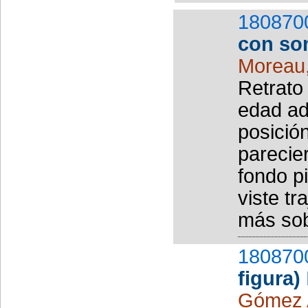
180870
con so
Moreau
Retrato
edad adu
posició
parecie
fondo p
viste tr
más sobr
180870
figura)
Gómez 