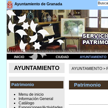
Busca
Ayuntamiento de Granada
010
ATENCION A LA CIUDADANÍA. Fuera de Granad
INICIO
CIUDAD
AYUNTAMIENTO
AYUNTAMIENTO
AYUNTAMIENTO >
Patrimonio
Patrimonio
Menu de inicio
Información General
Catálogo
Exposiciones/Actividades