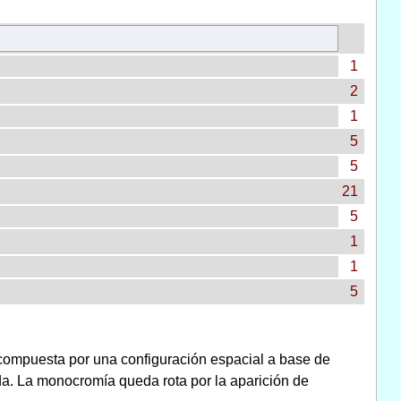
1
2
1
5
5
21
5
1
1
5
compuesta por una configuración espacial a base de
da. La monocromía queda rota por la aparición de