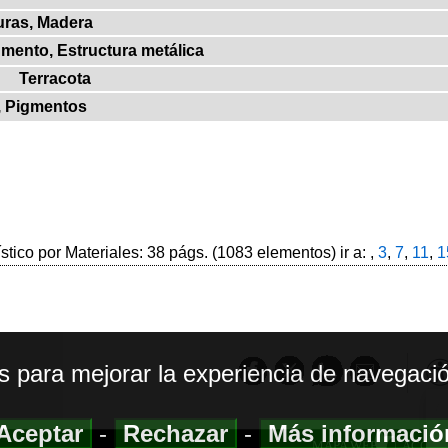
turas, Madera
igmento, Estructura metálica
Terracota
, Pigmentos
ístico por Materiales: 38 págs. (1083 elementos) ir a: ,
3
,
7
,
11
,
1
os para mejorar la experiencia de navegació
Aceptar
-
Rechazar
-
Más informaci
MAPA WEB
|
ACCESI