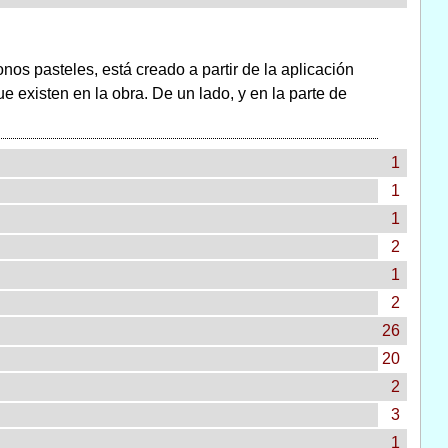
onos pasteles, está creado a partir de la aplicación
e existen en la obra. De un lado, y en la parte de
1
1
1
2
1
2
26
20
2
3
1