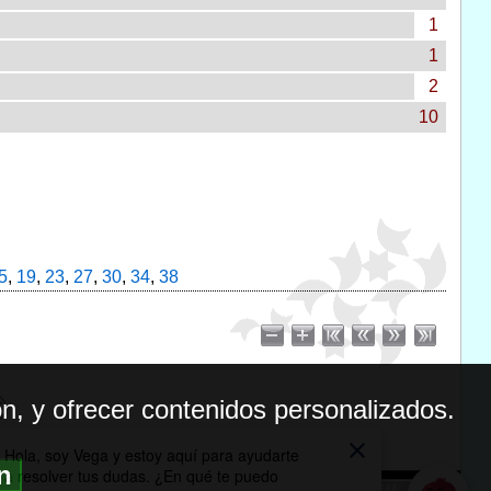
1
1
2
10
5
,
19
,
23
,
27
,
30
,
34
,
38
n, y ofrecer contenidos personalizados.
ón
BILIDAD