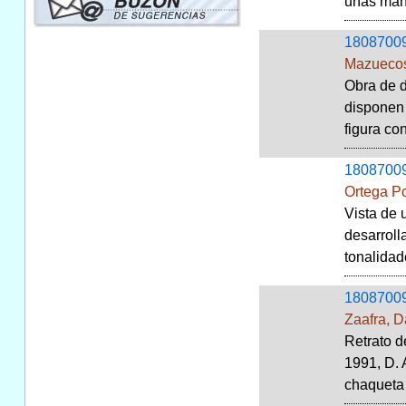
unas manc
1808700
Mazuecos
Obra de d
disponen 
figura co
1808700
Ortega P
Vista de 
desarroll
tonalidad
1808700
Zaafra, D
Retrato d
1991, D. 
chaqueta g