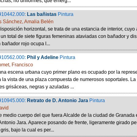
has, no uniformes, que emerg...
910442.000:
Las bañistas
Pintura
 Sánchez, Amalia Belén
isposición horizontal, se trata de una estancia de interior, cuy
un total de siete figuras femeninas ataviadas con bañador y dis
n bañador rojo ocupa l...
910562.000:
Phil y Adeline
Pintura
omet, Francisco
una escena urbana cuyo primer plano es ocupado por la represe
a la vista de una plaza compuesta de numerosos soportales. L
es grisáceas, negras y azuladas ...
910945.000:
Retrato de D. Antonio Jara
Pintura
avid
e medio cuerpo del que fuera Alcalde de la ciudad de Granada 
Antonio Jara. Aparece posando de frente, ligeramente girado pero
ris, bajo la cual es per...