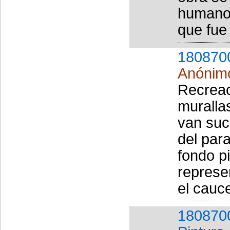
humano 
que fue 
180870
Anónim
Recreac
murallas
van suc
del para
fondo pi
represe
el cauce
180870