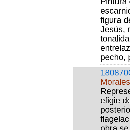
Pintura
escarnio
figura d
Jesús, 
tonalid
entrelaz
pecho, 
180870
Morales
Represe
efigie d
posterio
flagelac
obra se 