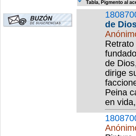
Tabla, Pigmento al ac
180870
de Dio
Anónim
Retrato 
fundado
de Dios,
dirige s
faccione
Peina c
en vida,
180870
Anónim