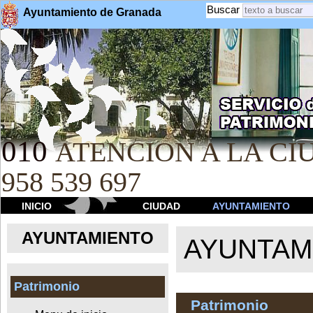
Buscar
Ayuntamiento de Granada
010
ATENCION A LA CIU
958 539 697
INICIO
CIUDAD
AYUNTAMIENTO
AYUNTAMIENTO
AYUNTAM
Patrimonio
Patrimonio