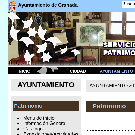
Busca
Ayuntamiento de Granada
010
ATENCION A LA CIUDADANÍA. Fuera de Granad
INICIO
CIUDAD
AYUNTAMIENTO
AYUNTAMIENTO
AYUNTAMIENTO >
Patrimonio
Patrimonio
Menu de inicio
Información General
Catálogo
Exposiciones/Actividades