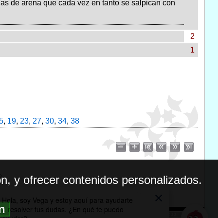
unas de arena que cada vez en tanto se salpican con
2
1
5
,
19
,
23
,
27
,
30
,
34
,
38
n, y ofrecer contenidos personalizados.
ón
BILIDAD