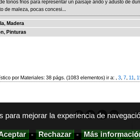
de tonos fríos para representar un paisaje árido y adusto de d
to de maleza, pocas concesi...
la, Madera
on, Pinturas
ístico por Materiales: 38 págs. (1083 elementos) ir a: ,
3
,
7
,
11
,
1
os para mejorar la experiencia de navegació
Aceptar
-
Rechazar
-
Más informaci
MAPA WEB
|
ACCESI