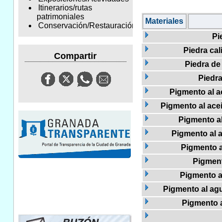
Itinerarios/rutas
patrimoniales
Materiales
Conservación/Restauración
Pi
Piedra cal
Compartir
Piedra de 
Piedr
Pigmento al ac
Pigmento al acei
Pigmento al
Pigmento al a
Pigmento al
Pigment
Pigmento a
Pigmento al agu
Pigmento a