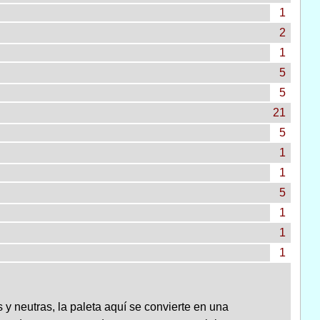
1
2
1
5
5
21
5
1
1
5
1
1
1
y neutras, la paleta aquí se convierte en una