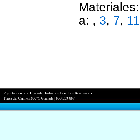
Materiales
a: ,
3
,
7
,
11
Ayuntamiento de Granada. Todos los Derechos Reservados.
Plaza del Carmen,18071 Granada
|
958 539 697