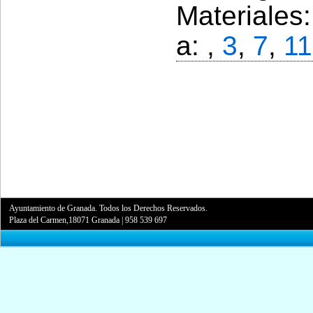
Materiales
a: ,
3
,
7
,
11
Ayuntamiento de Granada. Todos los Derechos Reservados.
Plaza del Carmen,18071 Granada
|
958 539 697