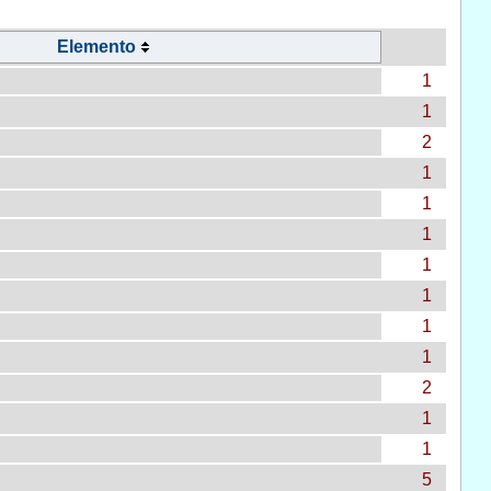
Elemento
1
1
2
1
1
1
1
1
1
1
2
1
1
5