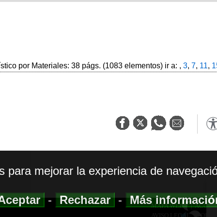
ístico por Materiales: 38 págs. (1083 elementos) ir a: ,
3
,
7
,
11
,
1
os para mejorar la experiencia de navegació
Aceptar
-
Rechazar
-
Más informaci
MAPA WEB
|
ACCESI
AVISO LEGAL
|
POLIT