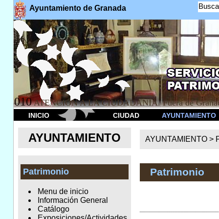
Busca
Ayuntamiento de Granada
010
ATENCION A LA CIUDADANÍA. Fuera de Granad
INICIO
CIUDAD
AYUNTAMIENTO
AYUNTAMIENTO
AYUNTAMIENTO >
Patrimonio
Patrimonio
Menu de inicio
Información General
Catálogo
Exposiciones/Actividades