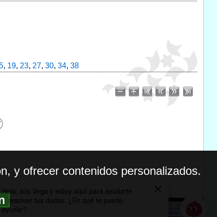
5
,
19
,
23
,
27
,
30
,
34
,
38
n, y ofrecer contenidos personalizados.
ón
BILIDAD
ICA DE PRIVACIDAD