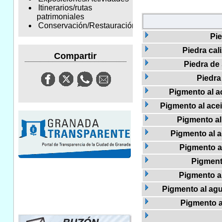
Itinerarios/rutas
patrimoniales
Conservación/Restauración
Pie
Piedra cal
Compartir
Piedra de 
Piedra
Pigmento al ac
Pigmento al acei
Pigmento al
Pigmento al a
Pigmento al
Pigment
Pigmento a
Pigmento al agua
Pigmento a