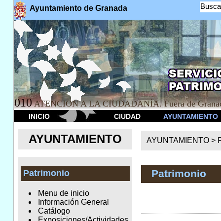
Busca
Ayuntamiento de Granada
010
ATENCION A LA CIUDADANÍA. Fuera de Granad
INICIO
CIUDAD
AYUNTAMIENTO
AYUNTAMIENTO
AYUNTAMIENTO >
Patrimonio
Patrimonio
Menu de inicio
Información General
Catálogo
Exposiciones/Actividades