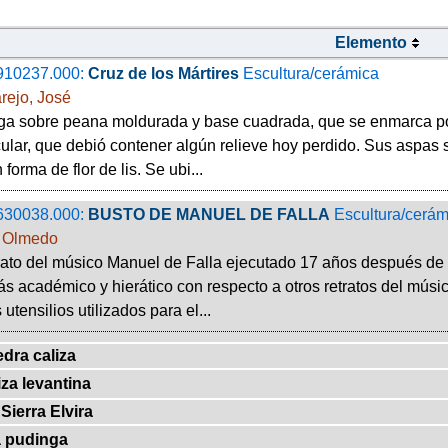
Elemento
910237.000:
Cruz de los Mártires
Escultura/cerámica
rejo, José
ga sobre peana moldurada y base cuadrada, que se enmarca por 
cular, que debió contener algún relieve hoy perdido. Sus aspas
forma de flor de lis. Se ubi...
630038.000:
BUSTO DE MANUEL DE FALLA
Escultura/cerám
 Olmedo
rato del músico Manuel de Falla ejecutado 17 años después de 
s académico y hierático con respecto a otros retratos del mús
 utensilios utilizados para el...
edra caliza
iza levantina
Sierra Elvira
a pudinga