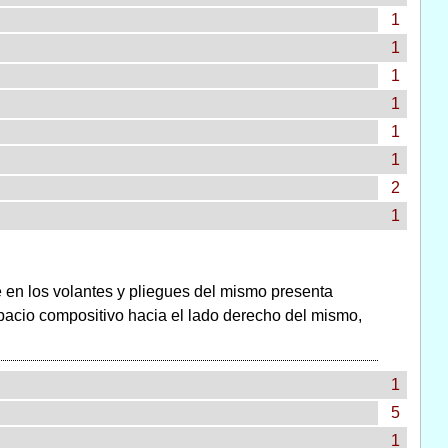
1
1
1
1
1
1
2
1
e en los volantes y pliegues del mismo presenta
pacio compositivo hacia el lado derecho del mismo,
1
5
1