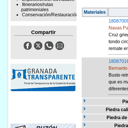
Itinerarios/rutas
patrimoniales
Materiales
Conservación/Restauración
1808700
Navas Pa
Compartir
Cruz grie
tondo cir
remate en 
1808701
Bernardo
Busto ret
que es má
diferentes
Pi
Piedra cal
Piedra de 
Piedr