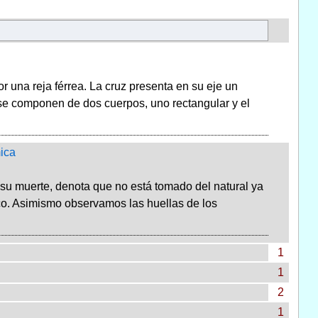
una reja férrea. La cruz presenta en su eje un
 se componen de dos cuerpos, uno rectangular y el
ica
su muerte, denota que no está tomado del natural ya
ico. Asimismo observamos las huellas de los
1
1
2
1