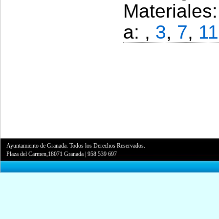
Materiales
a: ,
3
,
7
,
11
Ayuntamiento de Granada. Todos los Derechos Reservados.
Plaza del Carmen,18071 Granada
|
958 539 697