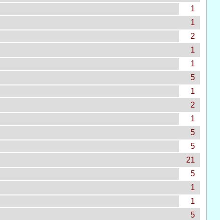
1
1
2
1
1
5
1
2
1
5
5
21
5
1
1
5