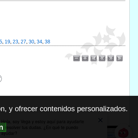
5
,
19
,
23
,
27
,
30
,
34
,
38
n, y ofrecer contenidos personalizados.
ón
BILIDAD
ICA DE PRIVACIDAD