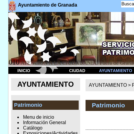
Busca
Ayuntamiento de Granada
010
ATENCION A LA CIUDADANÍA. Fuera de Granad
INICIO
CIUDAD
AYUNTAMIENTO
AYUNTAMIENTO
AYUNTAMIENTO >
Patrimonio
Patrimonio
Menu de inicio
Información General
Catálogo
Exposiciones/Actividades