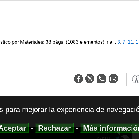
ístico por Materiales: 38 págs. (1083 elementos) ir a: ,
3
,
7
,
11
,
1
os para mejorar la experiencia de navegació
Aceptar
-
Rechazar
-
Más informaci
MAPA WEB
|
ACCESI
AVISO LEGAL
|
POLIT