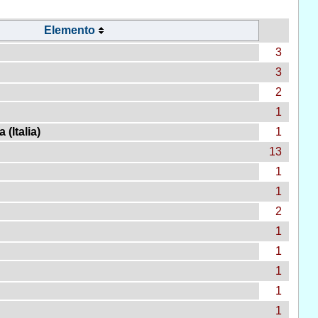
Elemento
3
3
2
1
(Italia)
1
13
1
1
2
1
1
1
1
1