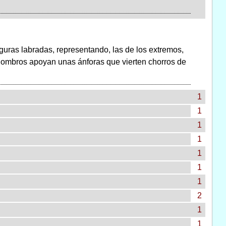
iguras labradas, representando, las de los extremos,
 hombros apoyan unas ánforas que vierten chorros de
1
1
1
1
1
1
1
2
1
1