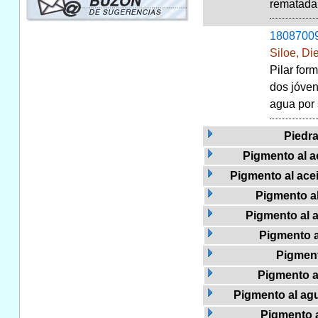
rematada l
1808700
Siloe, Di
Pilar for
dos jóven
agua por 
Piedr
Pigmento al ac
Pigmento al acei
Pigmento al
Pigmento al a
Pigmento al
Pigment
Pigmento a
Pigmento al agu
Pigmento a