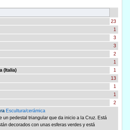
23
1
3
3
2
1
(Italia)
1
13
1
1
2
ra
Escultura/cerámica
 un pedestal triangular que da inicio a la Cruz. Está
stán decorados con unas esferas verdes y está