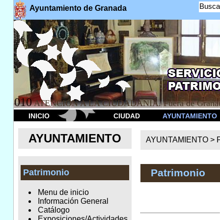
Busca
Ayuntamiento de Granada
010
ATENCION A LA CIUDADANÍA. Fuera de Granad
INICIO
CIUDAD
AYUNTAMIENTO
AYUNTAMIENTO
AYUNTAMIENTO >
Patrimonio
Patrimonio
Menu de inicio
Información General
Catálogo
Exposiciones/Actividades