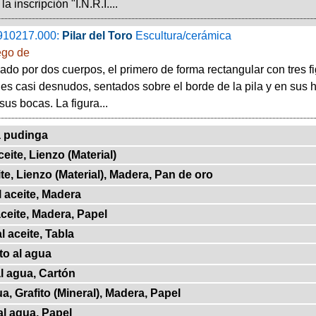
a inscripción "I.N.R.I....
910217.000:
Pilar del Toro
Escultura/cerámica
ego de
mado por dos cuerpos, el primero de forma rectangular con tres f
es casi desnudos, sentados sobre el borde de la pila y en sus
sus bocas. La figura...
a pudinga
eite, Lienzo (Material)
te, Lienzo (Material), Madera, Pan de oro
 aceite, Madera
ceite, Madera, Papel
 aceite, Tabla
o al agua
l agua, Cartón
a, Grafito (Mineral), Madera, Papel
l agua, Papel