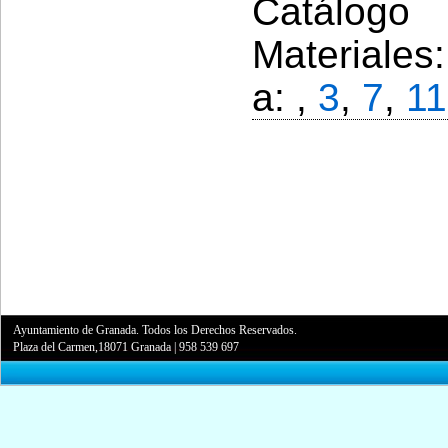
Catálogo 
Materiales
a: ,
3
,
7
,
11
Ayuntamiento de Granada. Todos los Derechos Reservados.
Plaza del Carmen,18071 Granada
|
958 539 697