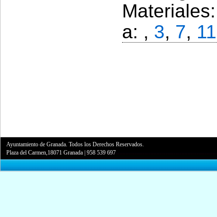
Materiales
a: ,
3
,
7
,
11
Ayuntamiento de Granada. Todos los Derechos Reservados.
Plaza del Carmen,18071 Granada
|
958 539 697