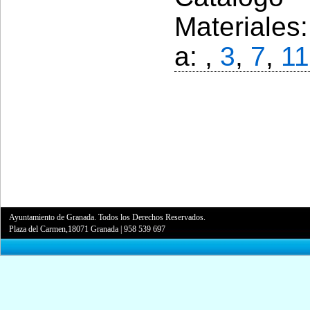
Materiales
a: ,
3
,
7
,
11
Ayuntamiento de Granada. Todos los Derechos Reservados.
Plaza del Carmen,18071 Granada
|
958 539 697